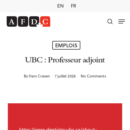
Skip
EN
FR
to
main
Men
content
search
EMPLOIS
UBC : Professeur adjoint
By
Harv Craven
7 juillet 2026
No Comments
UBC : Professeur adjoint
https://www.dentistry.ubc.ca/about-