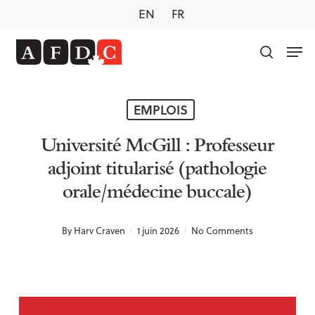
Skip
EN
FR
to
main
Men
content
search
EMPLOIS
Université McGill : Professeur
adjoint titularisé (pathologie
orale/médecine buccale)
By
Harv Craven
1 juin 2026
No Comments